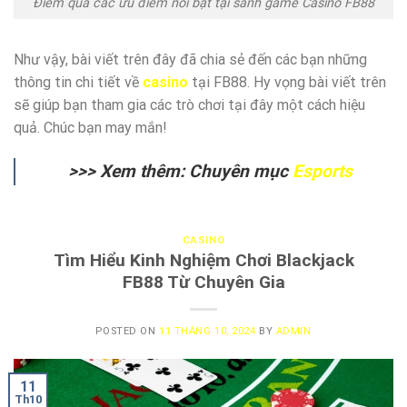
Điểm qua các ưu điểm nổi bật tại sảnh game Casino FB88
Như vậy, bài viết trên đây đã chia sẻ đến các bạn những
thông tin chi tiết về
casino
tại FB88. Hy vọng bài viết trên
sẽ giúp bạn tham gia các trò chơi tại đây một cách hiệu
quả. Chúc bạn may mắn!
>>> Xem thêm: Chuyên mục
Esports
CASINO
Tìm Hiểu Kinh Nghiệm Chơi Blackjack
FB88 Từ Chuyên Gia
POSTED ON
11 THÁNG 10, 2024
BY
ADMIN
11
Th10