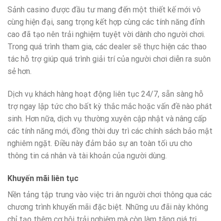
Sảnh casino được đầu tư mang đến một thiết kế mới vô
cùng hiện đại, sang trọng kết hợp cùng các tính năng đỉnh
cao đã tạo nên trải nghiệm tuyệt vời dành cho người chơi.
Trong quá trình tham gia, các dealer sẽ thực hiện các thao
tác hỗ trợ giúp quá trình giải trí của người chơi diễn ra suôn
sẻ hơn.
Dịch vụ khách hàng hoạt động liên tục 24/7, sẵn sàng hỗ
trợ ngay lập tức cho bất kỳ thắc mắc hoặc vấn đề nào phát
sinh. Hơn nữa, dịch vụ thường xuyên cập nhật và nâng cấp
các tính năng mới, đồng thời duy trì các chính sách bảo mật
nghiêm ngặt. Điều này đảm bảo sự an toàn tối ưu cho
thông tin cá nhân và tài khoản của người dùng.
Khuyến mãi liên tục
Nền tảng tập trung vào việc tri ân người chơi thông qua các
chương trình khuyến mãi đặc biệt. Những ưu đãi này không
chỉ tạo thêm cơ hội trải nghiệm mà còn làm tăng giá trị