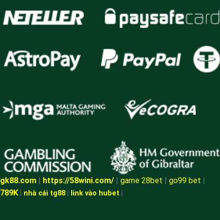
gk88.com
|
https://58wini.com/
|
game 28bet
|
go99 bet
|
789K
|
nhà cái tg88
|
link vào hubet
|