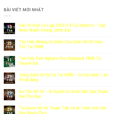
BÀI VIẾT MỚI NHẤT
Giải Vô Địch La Liga 2023/24 Tại Bsports – Cập
13
Nhật Nhanh Chóng, Chính Xác
Th6
Tìm Hiểu Những Ưu Điểm Của Sảnh Nổ Hũ Siêu
25
Tốc Tại FB88
Th10
Tìm Hiểu Kinh Nghiệm Chơi Blackjack FB88 Từ
11
Chuyên Gia
Th10
Trang Đánh Xổ Số Uy Tín FB88 – Cơ hội đánh 1 ăn
29
99 dễ dàng
Th8
Soi Cầu Xổ Số – Bí Quyết Dự Đoán Kết Quả Chuẩn
29
Xác Cho Bạn
Th8
Tải Game Nổ Hũ Thuận Tiện Và An Toàn Hơn Cho
29
Mọi Người Chơi
Th8