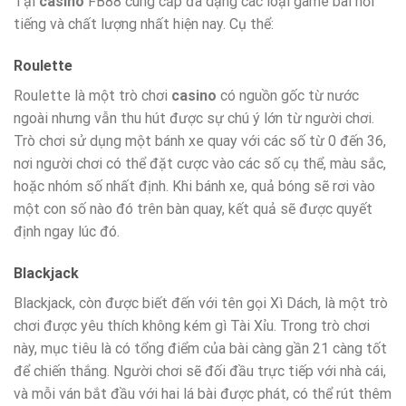
Tại
casino
FB88 cung cấp đa dạng các loại game bài nổi
tiếng và chất lượng nhất hiện nay. Cụ thể:
Roulette
Roulette là một trò chơi
casino
có nguồn gốc từ nước
ngoài nhưng vẫn thu hút được sự chú ý lớn từ người chơi.
Trò chơi sử dụng một bánh xe quay với các số từ 0 đến 36,
nơi người chơi có thể đặt cược vào các số cụ thể, màu sắc,
hoặc nhóm số nhất định. Khi bánh xe, quả bóng sẽ rơi vào
một con số nào đó trên bàn quay, kết quả sẽ được quyết
định ngay lúc đó.
Blackjack
Blackjack, còn được biết đến với tên gọi Xì Dách, là một trò
chơi được yêu thích không kém gì Tài Xỉu. Trong trò chơi
này, mục tiêu là có tổng điểm của bài càng gần 21 càng tốt
để chiến thắng. Người chơi sẽ đối đầu trực tiếp với nhà cái,
và mỗi ván bắt đầu với hai lá bài được phát, có thể rút thêm