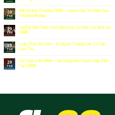
Nổ Hũ Đổi Thưởng FB88 – Game Giải Trí Đỉnh Cao
29
Thưởng Khủng
Th8
Hướng Dẫn Cách Chơi Baccarat Cơ Bản Tại Nhà Cái
29
FB88
Th8
Luật Chơi Xóc Đĩa – Bí Quyết Thắng Lớn Từ Các
29
Cao Thủ
Th8
Cá Cược Liên Minh – Đa Dạng Kèo Cược Hấp Dẫn
29
Tại FB88
Th8