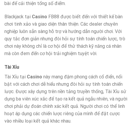
bài để cải thiện tổng số điểm.
Blackjack tại
Casino
FB88 được biết đến với thiết kế bàn
chơi tinh xảo và giao diện thân thiện. Các dealer chuyên
nghiệp luôn sẵn sàng hỗ trợ và hướng dẫn người chơi. Với
quy tắc đơn giản nhưng đòi hỏi sự tính toán chiến lược, trò
chơi này không chỉ là cơ hội để thử thách kỹ năng cá nhân
mà còn đem đến cơ hội trải nghiệm tuyệt vời.
Tài Xỉu
Tài Xỉu tại
Casino
này mang đậm phong cách cổ điển, nổi
bật với cách chơi dễ hiểu nhưng đòi hỏi sự tính toán chiến
lược. Được xây dựng trên nền tảng truyền thống, Tài Xỉu sử
dụng ba viên xúc xắc để tạo ra kết quả ngẫu nhiên, và người
chơi phải dự đoán chính xác kết quả. Người chơi có thể linh
hoạt áp dụng các chiến lược riêng của mình để đặt cược
vào nhiều loại kết quả khác nhau.