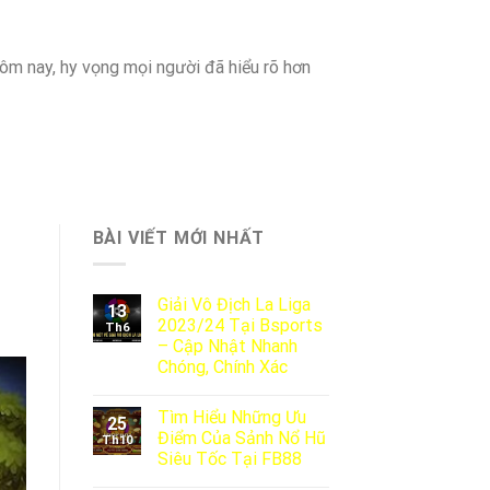
ôm nay, hy vọng mọi người đã hiểu rõ hơn
BÀI VIẾT MỚI NHẤT
Giải Vô Địch La Liga
13
2023/24 Tại Bsports
Th6
– Cập Nhật Nhanh
Chóng, Chính Xác
Tìm Hiểu Những Ưu
25
Điểm Của Sảnh Nổ Hũ
Th10
Siêu Tốc Tại FB88