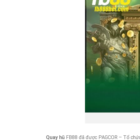
Quay hũ
FB88 đã được PAGCOR – Tổ chức c