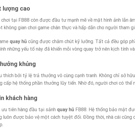
t lượng cao
ò chơi tại FB88 còn được đầu tư mạnh mẽ về mặt hình ảnh lẫn âm
một không gian chơi game chân thực và hấp dẫn cho người tham gi
 game
quay hũ
cũng được chăm chút kỹ lưỡng. Tất cả đều góp phầ
nh những yếu tố này đã khiến mỗi vòng quay trở nên kịch tính và 
 thưởng khủng
thích bởi tỷ lệ trả thưởng vô cùng cạnh tranh. Không chỉ sở h
ung cấp hệ thống phần thưởng lũy tiến. Nhờ đó, người chơi có thể
in khách hàng
à ưu tiên hàng đầu tại sảnh
quay hũ
FB88. Hệ thống bảo mật đượ
ng luôn được bảo vệ một cách tuyệt đối. Đồng thời, nhà cái cũng
p.