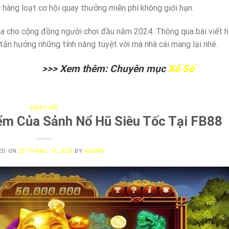
 hàng loạt cơ hội quay thưởng miễn phí không giới hạn.
a cho cộng đồng người chơi đầu năm 2024. Thông qua bài viết h
tận hưởng những tính năng tuyệt vời mà nhà cái mang lại nhé.
>>> Xem thêm: Chuyên mục
Xổ Số
QUAY HŨ
ểm Của Sảnh Nổ Hũ Siêu Tốc Tại FB88
ED ON
25 THÁNG 10, 2024
BY
ADMIN