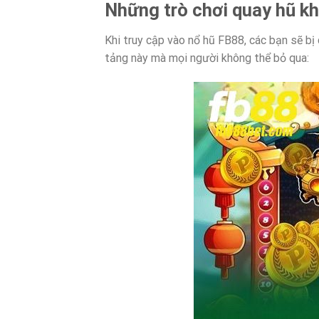
Những trò chơi quay hũ k
Khi truy cập vào nổ hũ FB88, các bạn sẽ bị
tảng này mà mọi người không thể bỏ qua: