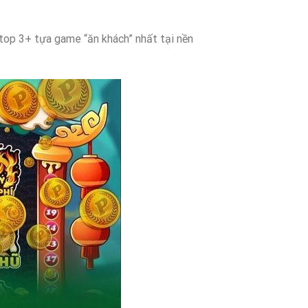
 top 3+ tựa game “ăn khách” nhất tại nền