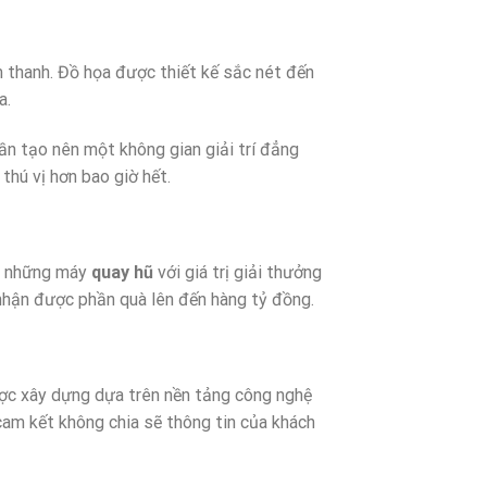
 thanh. Đồ họa được thiết kế sắc nét đến
a.
n tạo nên một không gian giải trí đẳng
thú vị hơn bao giờ hết.
ữu những máy
quay hũ
với giá trị giải thưởng
 nhận được phần quà lên đến hàng tỷ đồng.
c xây dựng dựa trên nền tảng công nghệ
 cam kết không chia sẽ thông tin của khách