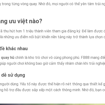
 trong từng vòng quay. Nhờ đó, mọi người có thể yên tâm trải n
ng ưu việt nào?
 thu hút hơn 1 triệu thành viên tham gia đăng ký. Để làm được 
là những ưu điểm nổi bật khiến nền tảng này trở thành lựa chọn c
 đề khác nhau
h
quay hũ
chính là kho trò chơi vô cùng phong phú. FB88 mang đế
y giúp người chơi không bao giờ cảm thấy nhàm chán khi trải nghi
, dễ sử dụng
 người dùng. Yếu tố này được thể hiện rõ nét thông qua thiết kế 
ăng hỗ trợ đều được sắp xếp một cách thông minh. Nhờ đó, bạn 