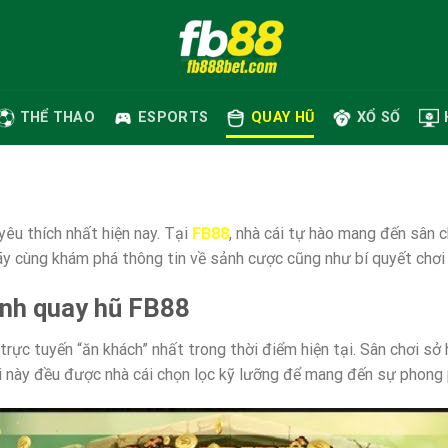
THỂ THAO
ESPORTS
QUAY HŨ
XỔ SỐ
êu thích nhất hiện nay. Tại
FB88
, nhà cái tự hào mang đến sân 
ãy cùng khám phá thông tin về sảnh cược cũng như bí quyết chơi 
ảnh quay hũ FB88
rực tuyến “ăn khách” nhất trong thời điểm hiện tại. Sân chơi s
i này đều được nhà cái chọn lọc kỹ lưỡng để mang đến sự phong 