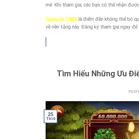
mẽ. Khi tham gia, các bạn có thể nhận được
Quay hũ
FB88
là điểm đến không thể bỏ qu
về nền tảng này. Đăng ký tham gia ngay để 
Tìm Hiểu Những Ưu Đi
POST
25
Th10