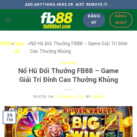
Skip
ADD ANYTHING HERE OR JUST REMOVE IT...
to
ĐĂNG
ĐĂNG
content
KÝ
NHẬP
FB88
»
Quay
»
Nổ Hũ Đổi Thưởng FB88 – Game Giải Trí Đỉnh
Hũ
Cao Thưởng Khủng
QUAY HŨ
Nổ Hũ Đổi Thưởng FB88 – Game
Giải Trí Đỉnh Cao Thưởng Khủng
POSTED ON
29 THÁNG 8, 2024
BY
ADMIN
29
Th8