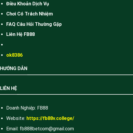
Điều Khoản Dịch Vụ
Chơi Có Trách Nhiệm
FAQ Câu Hỏi Thường Gặp
Liên Hệ FB88
ok8386
HƯỚNG DẪN
LIÊN HỆ
Doanh Nghiệp: FB88
Website:
https://fb88v.college/
Email:
fb888betcom@gmail.com