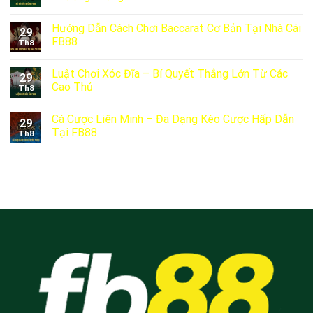
Hướng Dẫn Cách Chơi Baccarat Cơ Bản Tại Nhà Cái
29
FB88
Th8
Luật Chơi Xóc Đĩa – Bí Quyết Thắng Lớn Từ Các
29
Cao Thủ
Th8
Cá Cược Liên Minh – Đa Dạng Kèo Cược Hấp Dẫn
29
Tại FB88
Th8