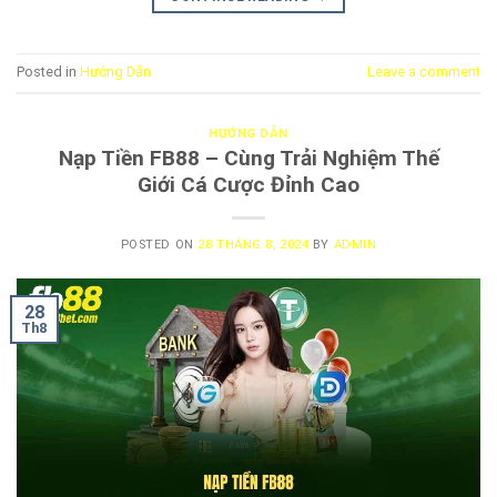
Posted in
Hướng Dẫn
Leave a comment
HƯỚNG DẪN
Nạp Tiền FB88 – Cùng Trải Nghiệm Thế
Giới Cá Cược Đỉnh Cao
POSTED ON
28 THÁNG 8, 2024
BY
ADMIN
28
Th8