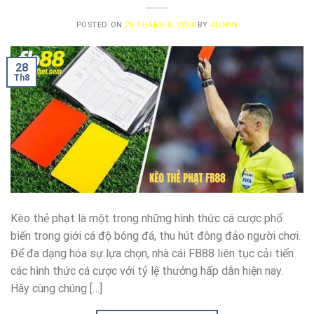
POSTED ON
28 THÁNG 8, 2024
BY
ADMIN
28
Th8
Kèo thẻ phạt là một trong những hình thức cá cược phổ
biến trong giới cá độ bóng đá, thu hút đông đảo người chơi.
Để đa dạng hóa sự lựa chọn, nhà cái FB88 liên tục cải tiến
các hình thức cá cược với tỷ lệ thưởng hấp dẫn hiện nay.
Hãy cùng chúng […]