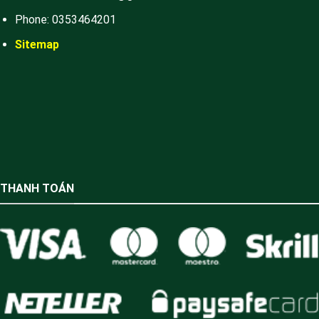
Phone: 0353464201
Sitemap
THANH TOÁN