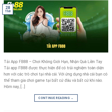
28
Th8
Tải App FB88 – Chơi Không Giới Hạn, Nhận Quà Liền Tay
Tải app FB88 được thực hiện để có trải nghiệm toàn diện
hơn với các trò chơi tại nhà cái. Với ứng dụng nhà cái bạn có
thể tham gia chơi game tại bất cứ đâu và bất cứ khi nào.
Hôm nay, […]
CONTINUE READING
→