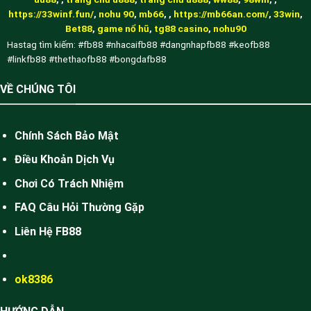
https://33winf.fun/
,
nohu 90
,
mb66
, ,
https://mb66an.com/
,
33win
,
Bet88
,
game nổ hũ
,
tg88 casino
,
nohu90
Hastag tìm kiếm: #fb88 #nhacaifb88 #dangnhapfb88 #keofb88
#linkfb88 #thethaofb88 #bongdafb88
VỀ CHÚNG TÔI
Chính Sách Bảo Mật
Điều Khoản Dịch Vụ
Chơi Có Trách Nhiệm
FAQ Câu Hỏi Thường Gặp
Liên Hệ FB88
ok8386