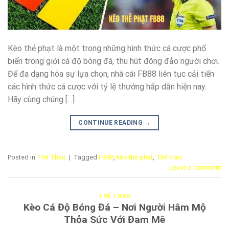
Kèo thẻ phạt là một trong những hình thức cá cược phổ
biến trong giới cá độ bóng đá, thu hút đông đảo người chơi.
Để đa dạng hóa sự lựa chọn, nhà cái FB88 liên tục cải tiến
các hình thức cá cược với tỷ lệ thưởng hấp dẫn hiện nay.
Hãy cùng chúng […]
CONTINUE READING
→
Posted in
Thể Thao
|
Tagged
FB88
,
kèo thẻ phạt
,
Thể thao
Leave a comment
THỂ THAO
Kèo Cá Độ Bóng Đá – Nơi Người Hâm Mộ
Thỏa Sức Với Đam Mê