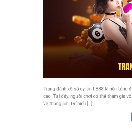
Trang đánh xổ số uy tín FB88 là nền tảng đ
cao. Tại đây, người chơi có thể tham gia 
về thắng lớn. Để hiểu […]