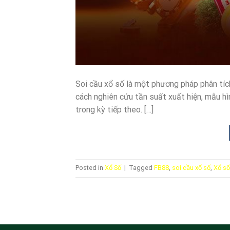
Soi cầu xổ số là một phương pháp phân tíc
cách nghiên cứu tần suất xuất hiện, mẫu hì
trong kỳ tiếp theo. […]
Posted in
Xổ Số
|
Tagged
FB88
,
soi cầu xổ số
,
Xổ số