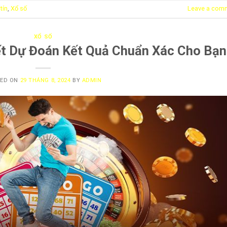
tín
,
Xổ số
Leave a com
XỔ SỐ
ết Dự Đoán Kết Quả Chuẩn Xác Cho Bạn
TED ON
29 THÁNG 8, 2024
BY
ADMIN