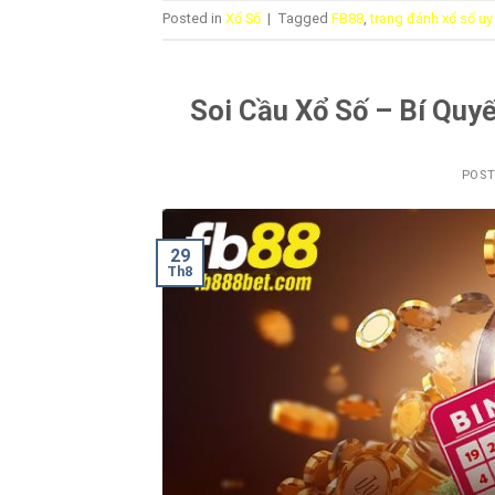
Posted in
Xổ Số
|
Tagged
FB88
,
trang đánh xổ số uy 
Soi Cầu Xổ Số – Bí Quy
POS
29
Th8