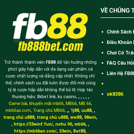
VỀ CHÚNG 
Chính Sách
Điều Khoản 
Chơi Có Trá
Trở thành thành viên
FB88
để tận hưởng những
FAQ Câu Hỏ
phút giây hấp dẫn với đa dạng sản phẩm cá
Liên Hệ FB8
cược chất lượng và đẳng cấp nhất. Không chỉ
thế, chính sách ưu đãi luôn được đổi mới cùng
tỷ lệ cược hấp dẫn không thể bỏ lỡ. Hợp tác
ok8386
thương hiệu:
8kbet link, ku casino,
, , , , ,
Game bài
,
khuyến mãi mb66
,
MB66
,
MB 66
,
mb66ax.com
,
Trang chủ MB66
,
,,
1j88
,
uu88
, ,
trang chủ u888
,
trang chủ u888
,
ww88
,
98win
,
,
https://33winf.fun/
,
nohu 90
,
mb66
, ,
https://mb66an.com/
,
33win
,
Bet88
,