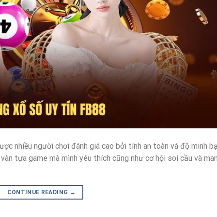
ược nhiều người chơi đánh giá cao bởi tính an toàn và độ minh b
vô vàn tựa game mà mình yêu thích cũng như cơ hội soi cầu và ma
CONTINUE READING
→